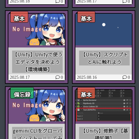
2025.08.18
2025.08.17
0
0
基本
基本
【Unity】Unityで使う
【Unity】スクリプト
エディタを決めよう
とAIに触れよう
【環境構築】
2025.08.17
2025.08.16
0
0
備忘録
基本
gemini CLIをグローバ
【Unity】修飾子【基
ルインストールしてみ
礎知識】