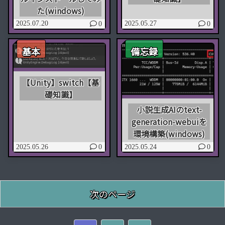
た(windows)
2025.07.20
2025.05.27
0
0
基本
備忘録
【Unity】switch【基
礎知識】
小説生成AIのtext-
generation-webuiを
環境構築(windows)
2025.05.26
2025.05.24
0
0
次のページ