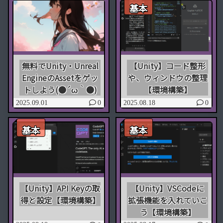
基本
無料でUnity・Unreal
【Unity】コード整形
EngineのAssetをゲッ
や、ウィンドウの整理
トしよう(●´ω｀●)
【環境構築】
2025.09.01
2025.08.18
0
0
基本
基本
【Unity】API Keyの取
【Unity】VSCodeに
得と設定【環境構築】
拡張機能を入れていこ
う【環境構築】