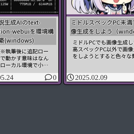
説生成AIのtext-
ミドルスペックPC未満
ation-webuiを環境構
像生成をしよう（wind
築(windows)
ミドルPCでも画像生成し
高スペックPC以外で画像
※執筆後に追記ロー
をしようとすると色々な
で動かす意味はなん
が発生する 高性能PCじ
ローカル環境で小説
と正しい設定でもエラー
を行うのは多くのデメ
画像生成に半端なく時間
05.24
0
2025.02.09
存在します。VRAM
かる結果、無理やんって
以上のグラフィックボー
る。けれど【Stable Diffu
てないと、まともに
Fo...
は難しい。ローカル
創作の自由度...