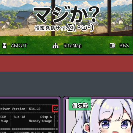
ABOUT
SiteMap
BBS
備忘録