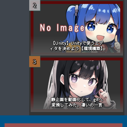
【Unity】Unityで使うエデ
ィタを決めよう【環境構築】
静止画を動画化して、gifへ
変換してみた。凄いの一言