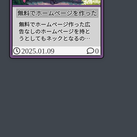
無料でホームページを作った
無料でホームページ作った広
告なしのホームページを持と
うとしてもネックとなるのが
料金だった。どう切り詰めて
2025.01.09
0
もサーバーレンタル料金とド
メイン料金は必ず掛かるため
だ。だが時代とともに環境は
変わり、今ではちょっとした
工夫をすることで料金を支払
わずに...