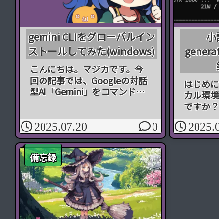
gemini CLIをグローバルイン
小
ストールしてみた(windows)
gener
こんにちは。マジカです。今
回の記事では、Googleの対話
はじめに
型AI「Gemini」をコマンドラ
カル環境
インで使えるツール「Gemini
ですか？
CLI」を、Windows環境にグロ
生成AI
ーバルインストールする方法
2025.07.20
0
2025.
リットが
について、自分の備忘録も兼
16GB
ねてまとめていこうと思いま...
ドを持っ
備忘録
使うこと
LLMは、