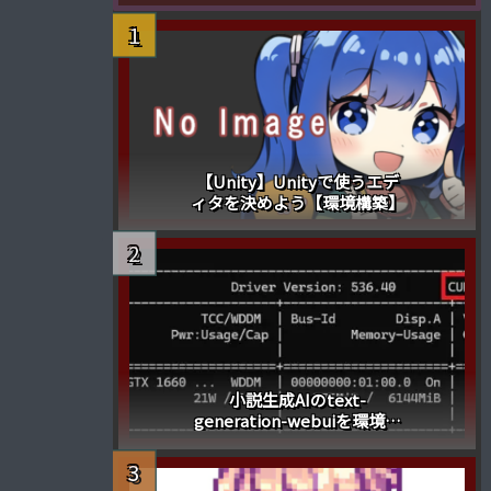
【Unity】Unityで使うエデ
ィタを決めよう【環境構築】
小説生成AIのtext-
generation-webuiを環境構
築(windows)