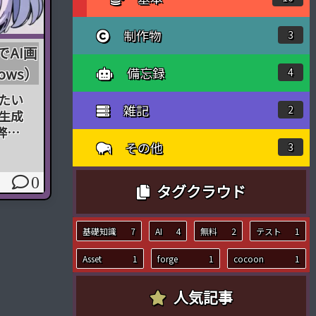
制作物
3
でAI画
備忘録
ows）
4
たい
雑記
2
生成
弊害
その他
ゃない
3
頻出
が掛
0
タグクラウド
な
sion
基礎知識
7
AI
4
無料
2
テスト
1
Asset
1
forge
1
cocoon
1
人気記事