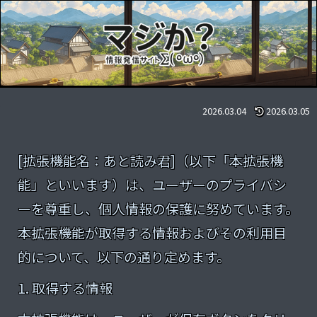
あと読み君 プライバシーポリシー
2026.03.04
2026.03.05
[拡張機能名：あと読み君]（以下「本拡張機
能」といいます）は、ユーザーのプライバシ
ーを尊重し、個人情報の保護に努めています。
本拡張機能が取得する情報およびその利用目
的について、以下の通り定めます。
1. 取得する情報