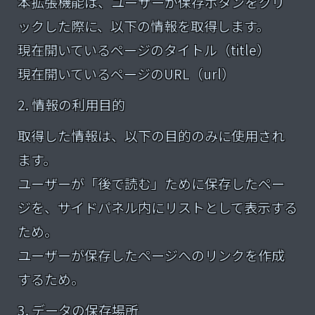
本拡張機能は、ユーザーが保存ボタンをクリ
ックした際に、以下の情報を取得します。
現在開いているページのタイトル（title）
現在開いているページのURL（url）
2. 情報の利用目的
取得した情報は、以下の目的のみに使用され
ます。
ユーザーが「後で読む」ために保存したペー
ジを、サイドパネル内にリストとして表示する
ため。
ユーザーが保存したページへのリンクを作成
するため。
3. データの保存場所