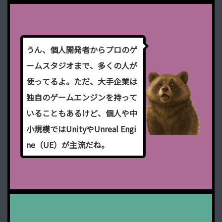
う
ん
、
個
人
開
発
者
か
ら
プ
ロ
の
ゲ
ー
ム
ス
タ
ジ
オ
ま
で
、
多
く
の
人
が
使
っ
て
る
よ
。
た
だ
、
大
手
企
業
は
独
自
の
ゲ
ー
ム
エ
ン
ジ
ン
を
持
っ
て
い
る
こ
と
も
あ
る
け
ど
、
個
人
や
中
小
規
模
で
は
U
n
i
t
y
や
U
n
r
e
a
l
E
n
g
i
n
e
（
U
E
）
が
主
流
だ
ね
。