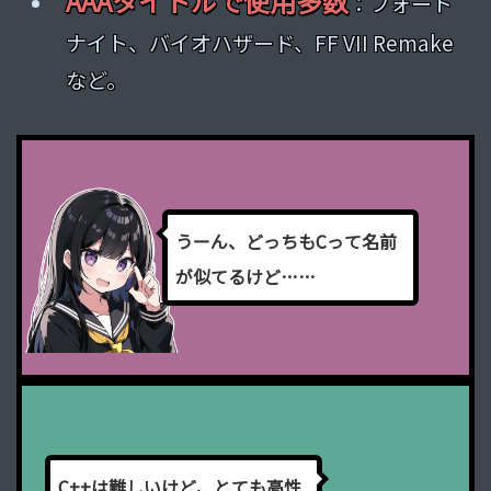
AAAタイトルで使用多数
：フォート
ナイト、バイオハザード、FF VII Remake
など。
う
ー
ん
、
ど
っ
ち
も
C
っ
て
名
前
が
似
て
る
け
ど
…
…
C
+
+
は
難
し
い
け
ど
、
と
て
も
高
性