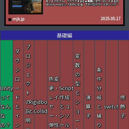
をしようかうん。ワクワクするなぁ実際にダウンロードするの
はUnity Hubというものになる。下のブログカードがリンクに
なってるからクリックしてみてページに移動したよ！何を...
2025.05.17
mjk.jp
基礎編
プ
ダ
ロ
変
ウ
ジ
数
ン
条
ェ
の
ロ
色変
件
ク
型
Unity
ー
更・
Script
分
ト
と
って
ド
レイ
作成
演
岐
修
の
Rigidbody
シ
なん
と
ヤ
とコ
算
と
switch
飾
説
とCollider
ョ
な
イ
ー・
ンソ
子
繰
子
明
ー
の？
ン
弾性
ール
り