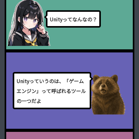
U
n
i
t
y
っ
て
な
ん
な
の
？
U
n
i
t
y
っ
て
い
う
の
は
、
「
ゲ
ー
ム
エ
ン
ジ
ン
」
っ
て
呼
ば
れ
る
ツ
ー
ル
の
一
つ
だ
よ