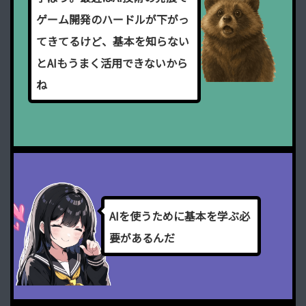
ゲ
ー
ム
開
発
の
ハ
ー
ド
ル
が
下
が
っ
て
き
て
る
け
ど
、
基
本
を
知
ら
な
い
と
A
I
も
う
ま
く
活
用
で
き
な
い
か
ら
ね
A
I
を
使
う
た
め
に
基
本
を
学
ぶ
必
要
が
あ
る
ん
だ