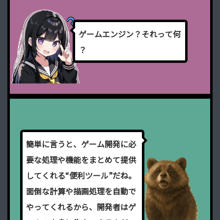
ゲ
ー
ム
エ
ン
ジ
ン
？
そ
れ
っ
て
何
？
簡
単
に
言
う
と
、
ゲ
ー
ム
開
発
に
必
要
な
処
理
や
機
能
を
ま
と
め
て
提
供
し
て
く
れ
る
“
便
利
ツ
ー
ル
”
だ
ね
。
面
倒
な
計
算
や
描
画
処
理
を
自
動
で
や
っ
て
く
れ
る
か
ら
、
開
発
者
は
ゲ