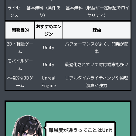
ライセ
基本無料（条件あ
基本無料（収益が一定額超でロイ
ンス
り）
ヤリティ）
おすすめエン
開発目的
理由
ジン
2D・軽量ゲー
パフォーマンスがよく、開発が簡
Unity
ム
単
モバイルゲー
Unity
最適化されていて対応端末も多い
ム
本格的な3Dゲ
Unreal
リアルタイムライティングや物理
ーム
Engine
演算が強力
難
易
度
が
違
う
っ
て
こ
と
は
U
n
i
t