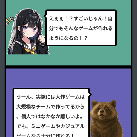
え
ぇ
ぇ
！
？
す
ご
い
じ
ゃ
ん
！
自
分
で
も
そ
ん
な
ゲ
ー
ム
が
作
れ
る
よ
う
に
な
る
の
！
？
う
ー
ん
、
実
際
に
は
大
作
ゲ
ー
ム
は
大
規
模
な
チ
ー
ム
で
作
っ
て
る
か
ら
、
個
人
で
は
な
か
な
か
難
し
い
よ
。
で
も
、
ミ
ニ
ゲ
ー
ム
や
カ
ジ
ュ
ア
ル
ゲ
ー
ム
な
ら
十
分
に
作
れ
る
！