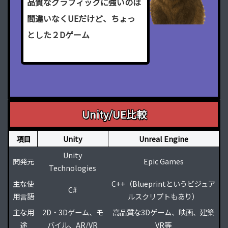
品
質
な
グ
ラ
フ
ィ
ッ
ク
に
強
い
の
は
間
違
い
な
く
U
E
だ
け
ど
、
ち
ょ
っ
と
し
た
２
D
ゲ
ー
ム
を
作
る
な
ら
U
n
i
t
y
を
使
っ
た
ほ
う
が
簡
単
だ
よ
Unity/UE比較
項目
Unity
Unreal Engine
Unity
開発元
Epic Games
Technologies
主な使
C++（Blueprintというビジュア
C#
用言語
ルスクリプトもあり）
主な用
2D・3Dゲーム、モ
高品質な3Dゲーム、映画、建築
途
バイル、AR/VR
VR等