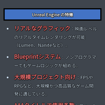
Unreal Engine の特徴
リアルなグラフィック
：映画レベル
のリアルタイムレンダリングが可能
（Lumen、Naniteなど）。
Blueprintシステム
：ノンプログラマ
ーでもゲームロジックが組める。
大規模プロジェクト向け
：FPSや
RPGなど、大規模かつ高品質なゲーム開
発に適している。