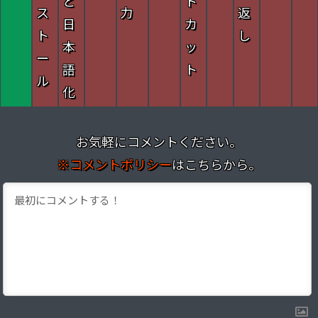
と
ト
ス
力
返
日
カ
ト
し
本
ッ
ー
語
ト
ル
化
お気軽にコメントください。
※コメントポリシー
はこちらから。