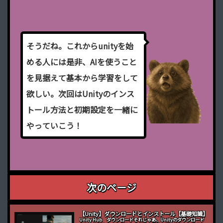
そ
う
だ
ね
。
こ
れ
か
ら
u
n
i
t
y
を
始
め
る
人
に
は
是
非
、
A
I
を
使
う
こ
と
を
見
据
え
て
基
本
か
ら
学
習
を
し
て
欲
し
い
。
次
回
は
U
n
i
t
y
の
イ
ン
ス
ト
ー
ル
方
法
と
初
期
設
定
を
一
緒
に
や
っ
て
い
こ
う
！
次のページ
【Unity】ダウンロードとインストール【基礎知識】
Unity Hub ダウンロードそれじゃあ、Unityのダウンロード