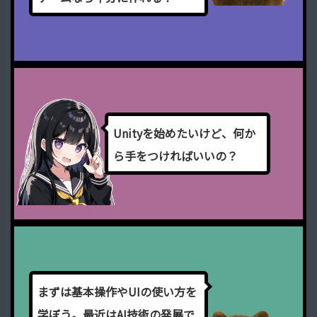
U
n
i
t
y
を
始
め
た
い
け
ど
、
何
か
ら
手
を
つ
け
れ
ば
い
い
の
？
ま
ず
は
基
本
操
作
や
U
I
の
使
い
方
を
学
ぼ
う
。
最
近
は
A
I
技
術
の
発
展
で