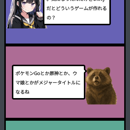
だ
と
ど
う
い
う
ゲ
ー
ム
が
作
れ
る
の
？
ポ
ケ
モ
ン
G
o
と
か
原
神
と
か
、
ウ
マ
娘
と
か
が
メ
ジ
ャ
ー
タ
イ
ト
ル
に
な
る
ね