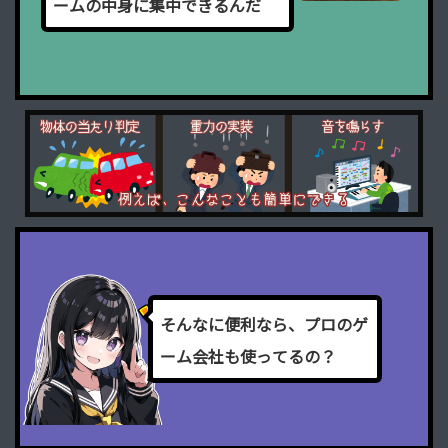
ー
ム
の
中
身
に
集
中
で
き
る
ん
だ
そ
ん
な
に
便
利
な
ら
、
プ
ロ
の
ゲ
ー
ム
会
社
も
使
っ
て
る
の
？