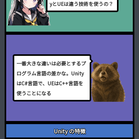
y
と
U
E
は
違
う
技
術
を
使
う
の
？
一
番
大
き
な
違
い
は
必
要
と
す
る
プ
ロ
グ
ラ
ム
言
語
の
差
か
な
。
U
n
i
t
y
は
C
#
言
語
で
、
U
E
は
C
+
+
言
語
を
使
う
こ
と
に
な
る
Unity の特徴