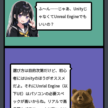
ふ
～
ん
…
…
じ
ゃ
あ
、
U
n
i
t
y
じ
ゃ
な
く
て
U
n
r
e
a
l
E
n
g
i
n
e
で
も
い
い
の
？
選
び
方
は
目
的
次
第
だ
け
ど
、
初
心
者
に
は
U
n
i
t
y
の
ほ
う
が
オ
ス
ス
メ
だ
よ
。
そ
れ
に
U
n
r
i
a
l
E
n
g
i
n
e
（
以
下
U
E
）
は
パ
ソ
コ
ン
の
必
要
ス
ペ
ッ
ク
が
高
い
か
ら
ね
。
リ
ア
ル
で
高