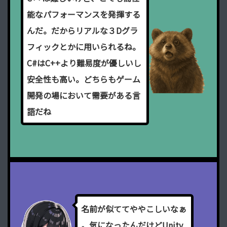
能
な
パ
フ
ォ
ー
マ
ン
ス
を
発
揮
す
る
ん
だ
。
だ
か
ら
リ
ア
ル
な
３
D
グ
ラ
フ
ィ
ッ
ク
と
か
に
用
い
ら
れ
る
ね
。
C
#
は
C
+
+
よ
り
難
易
度
が
優
し
い
し
安
全
性
も
高
い
。
ど
ち
ら
も
ゲ
ー
ム
開
発
の
場
に
お
い
て
需
要
が
あ
る
言
語
だ
ね
名
前
が
似
て
て
や
や
こ
し
い
な
ぁ
。
気
に
な
っ
た
ん
だ
け
ど
U
n
i
t
y