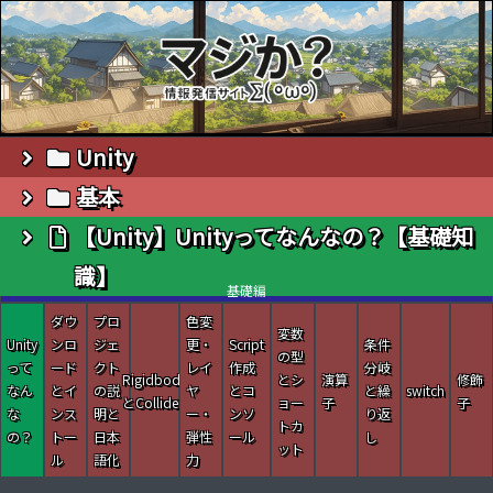
Unity
基本
【Unity】Unityってなんなの？【基礎知
識】
【Unity】Unityってなんなの？【基礎知識】
基礎編
ダウ
プロ
色変
変数
Unity
ンロ
ジェ
更・
Script
条件
の型
って
ード
クト
レイ
作成
分岐
Rigidbody
とシ
演算
修飾
なん
とイ
の説
ヤ
とコ
と繰
switch
とCollider
ョー
子
子
な
ンス
明と
ー・
ンソ
り返
トカ
の？
トー
日本
弾性
ール
し
ット
ル
語化
力