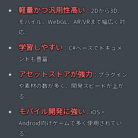
軽量かつ汎用性高い
：2Dから3D、
モバイル、WebGL、AR/VRまで幅広く対
応。
学習しやすい
：C#ベースでドキュメ
ントも豊富。
アセットストアが強力
：プラグイン
や素材の数が多く、開発スピードが上が
る。
モバイル開発に強い
：iOS・
Android向けゲームで多く使用されてい
る。