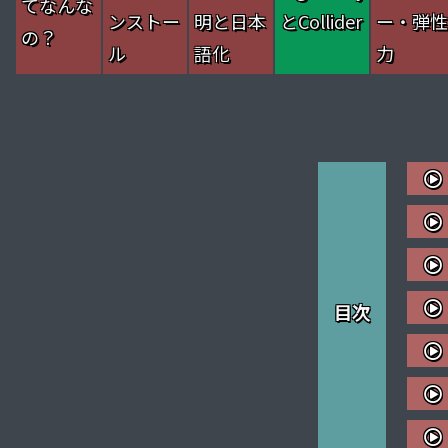
てなんな
ンストー
明と日本
とCollider
ー・弾
の？
ル
語化
力
目次