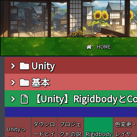
HOME
Unity
基本
【Unity】Rigidbodyと
【Unity】RigidbodyとCollider【基礎知識】
ダウンロ
プロジェ
色変更
Unityっ
ードとイ
クトの説
Rigidbody
レイヤ