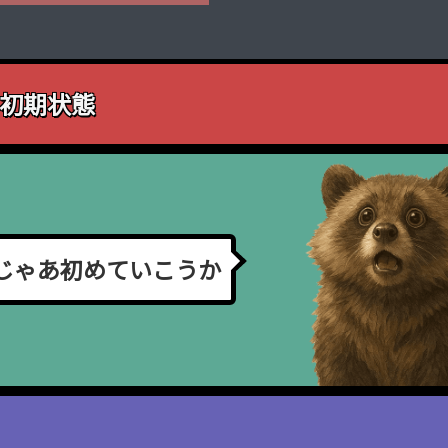
初期状態
じ
ゃ
あ
初
め
て
い
こ
う
か