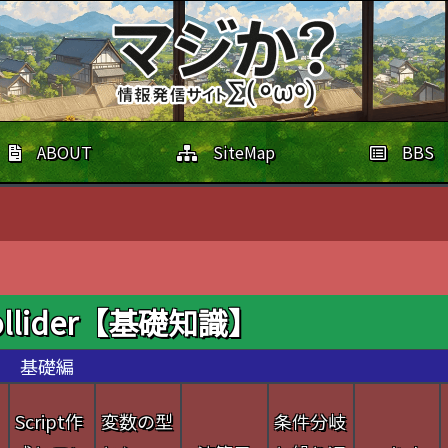
ABOUT
SiteMap
BBS
Collider【基礎知識】
基礎編
・
Script作
変数の型
条件分岐