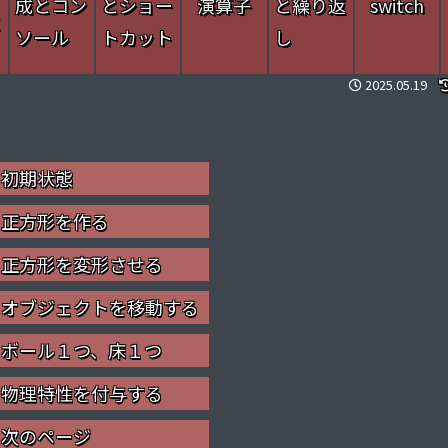
成とコン
とショー
演算子
と繰り返
switch
性
ソール
トカット
し
2025.05.19
初期状態
正方形を作る
正方形を変形させる
オブジェクトを移動する
ボール１つ、床１つ
物理特性を付与する
次のページ