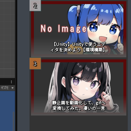
【Unity】Unityで使うエデ
ィタを決めよう【環境構築】
静止画を動画化して、gifへ
変換してみた。凄いの一言