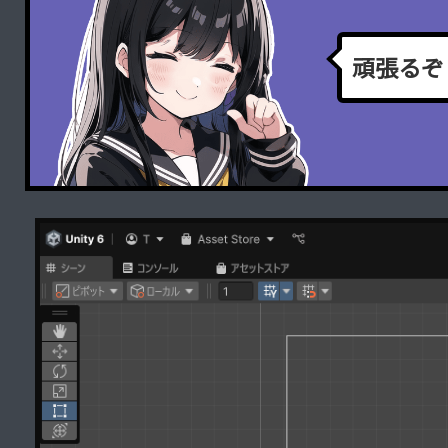
頑
張
る
ぞ