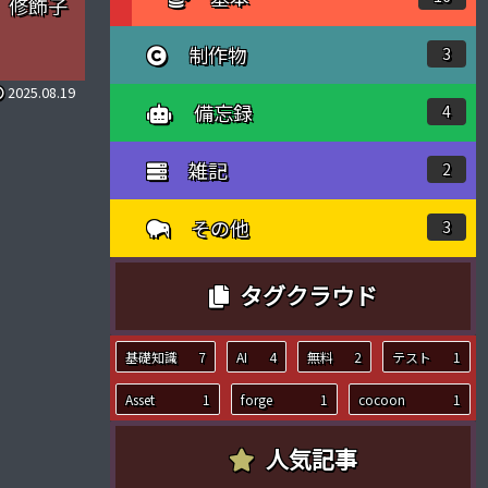
修飾子
制作物
3
2025.08.19
備忘録
4
雑記
2
その他
3
タグクラウド
基礎知識
7
AI
4
無料
2
テスト
1
Asset
1
forge
1
cocoon
1
人気記事