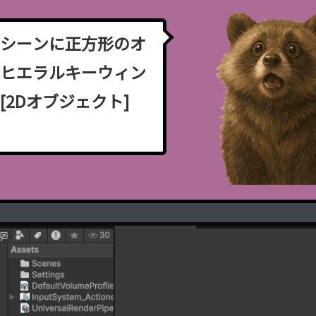
。
シ
ー
ン
に
正
方
形
の
オ
。
ヒ
エ
ラ
ル
キ
ー
ウ
ィ
ン
[
2
D
オ
ブ
ジ
ェ
ク
ト
]
形