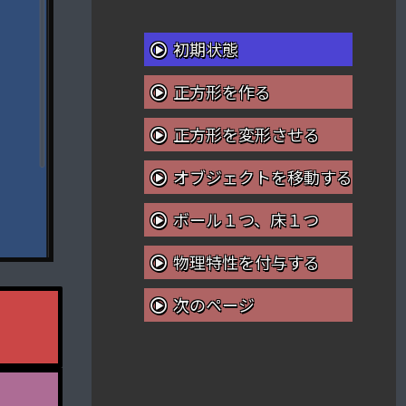
初期状態
正方形を作る
正方形を変形させる
オブジェクトを移動する
ボール１つ、床１つ
物理特性を付与する
次のページ