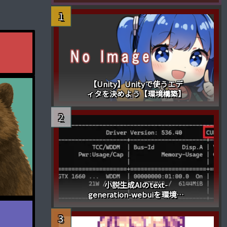
【Unity】Unityで使うエデ
ィタを決めよう【環境構築】
小説生成AIのtext-
generation-webuiを環境構
築(windows)