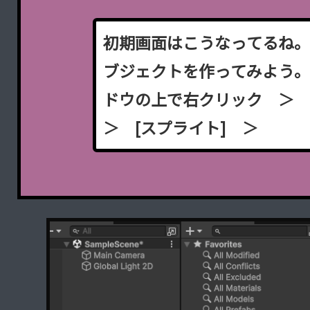
初
期
画
面
は
こ
う
な
っ
て
る
ね
ブ
ジ
ェ
ク
ト
を
作
っ
て
み
よ
う
ド
ウ
の
上
で
右
ク
リ
ッ
ク
＞
＞
[
ス
プ
ラ
イ
ト
]
＞
正
方